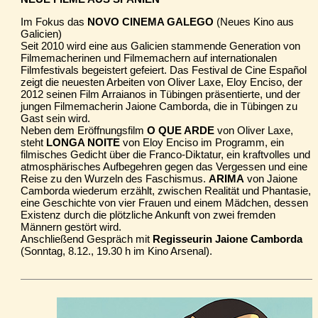
Im Fokus das
NOVO CINEMA GALEGO
(Neues Kino aus
Galicien)
Seit 2010 wird eine aus Galicien stammende Generation von
Filmemacherinen und Filmemachern auf internationalen
Filmfestivals begeistert gefeiert. Das Festival de Cine Español
zeigt die neuesten Arbeiten von Oliver Laxe, Eloy Enciso, der
2012 seinen Film Arraianos in Tübingen präsentierte, und der
jungen Filmemacherin Jaione Camborda, die in Tübingen zu
Gast sein wird.
Neben dem Eröffnungsfilm
O QUE ARDE
von Oliver Laxe,
steht
LONGA NOITE
von Eloy Enciso im Programm, ein
filmisches Gedicht über die Franco-Diktatur, ein kraftvolles und
atmosphärisches Aufbegehren gegen das Vergessen und eine
Reise zu den Wurzeln des Faschismus.
ARIMA
von Jaione
Camborda wiederum erzählt, zwischen Realität und Phantasie,
eine Geschichte von vier Frauen und einem Mädchen, dessen
Existenz durch die plötzliche Ankunft von zwei fremden
Männern gestört wird.
Anschließend Gespräch mit
Regisseurin Jaione Camborda
(Sonntag, 8.12., 19.30 h im Kino Arsenal).