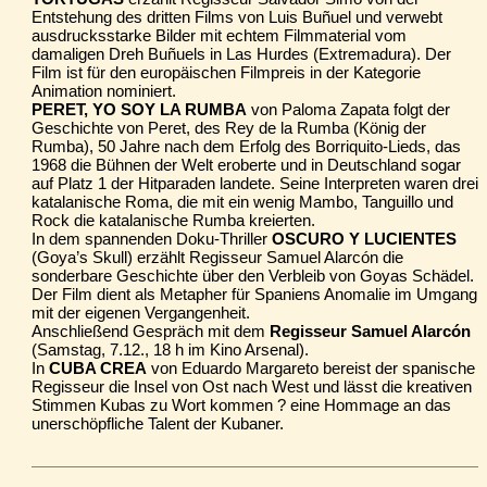
Entstehung des dritten Films von Luis Buñuel und verwebt
ausdrucksstarke Bilder mit echtem Filmmaterial vom
damaligen Dreh Buñuels in Las Hurdes (Extremadura). Der
Film ist für den europäischen Filmpreis in der Kategorie
Animation nominiert.
PERET, YO SOY LA RUMBA
von Paloma Zapata folgt der
Geschichte von Peret, des Rey de la Rumba (König der
Rumba), 50 Jahre nach dem Erfolg des Borriquito-Lieds, das
1968 die Bühnen der Welt eroberte und in Deutschland sogar
auf Platz 1 der Hitparaden landete. Seine Interpreten waren drei
katalanische Roma, die mit ein wenig Mambo, Tanguillo und
Rock die katalanische Rumba kreierten.
In dem spannenden Doku-Thriller
OSCURO Y LUCIENTES
(Goya’s Skull) erzählt Regisseur Samuel Alarcón die
sonderbare Geschichte über den Verbleib von Goyas Schädel.
Der Film dient als Metapher für Spaniens Anomalie im Umgang
mit der eigenen Vergangenheit.
Anschließend Gespräch mit dem
Regisseur Samuel Alarcón
(Samstag, 7.12., 18 h im Kino Arsenal).
In
CUBA CREA
von Eduardo Margareto bereist der spanische
Regisseur die Insel von Ost nach West und lässt die kreativen
Stimmen Kubas zu Wort kommen ? eine Hommage an das
unerschöpfliche Talent der Kubaner.