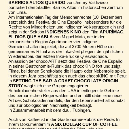
BARRIOS ALTOS QUERIDO
von Jimmy Valdivieso
portraitiert den Stadtteil Barrios Altos im historischen Zentrum
von Lima.
Am Internationalen Tag der Menschenrechte (10. Dezember)
setzt sich das Festival de Cine Español insbesondere für die
Rechte von Minderheiten und indigenen Volksgruppen ein und
zeigt in der Sektion
INDIGENES KINO
den Film
APURÍMAC.
EL DIOS QUE HABLA
von Miguel Mato, der in der
peruanischen Region Apurímac er vier indigene
Gemeinschaften begleitet, die auf 3700 Metern Höhe ein
gemeinsames Ritual aus der Inka-Zeit pflegen: den jährlichen
Wiederaufbau der letzten Inka-Brücke Q´eswachaca.
Anlässlich der chocolART setzt das Festival de Cine Español
in seiner Gastronomie-Rubrik das chocoKINO fort und zeigt
Filme, bei denen Schokolade die Haupt- oder Nebenrolle spielt.
In diesem Jahr beschäftigt sich auch das chocoKINO mit Peru:
In
SETTING THE BAR. A CRAFT CHOCOLATE ORIGIN
STORY
wagt sich eine Gruppe engagierter
Schokoladenhersteller aus den USA in entlegenste Gebiete
des peruanischen Regenwaldes und enthüllt dabei eine neue
Art des Schokoladenhandels, der den Lebensunterhalt schützt
und zur ökologischen Nachhaltigkeit beiträgt.
In Zusammenarbeit mit dem d.a.i. Tübingen.
Auch von Kaffee ist in der Gastronomie-Rubrik die Rede: In
ihrem Dokumentarfilm
A SIX DOLLAR CUP OF COFFEE